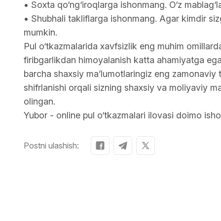
• Soxta qo‘ng‘iroqlarga ishonmang. O‘z mablag‘la
• Shubhali takliflarga ishonmang. Agar kimdir sizga
mumkin.
Pul o‘tkazmalarida xavfsizlik eng muhim omillarda
firibgarlikdan himoyalanish katta ahamiyatga ega
barcha shaxsiy ma’lumotlaringiz eng zamonaviy 
shifrlanishi orqali sizning shaxsiy va moliyaviy ma
olingan.
Yubor - online pul o‘tkazmalari ilovasi doimo isho
Postni ulashish: