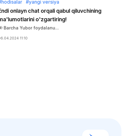
#hodisalar
#yangi versiya
#hodisa
Endi onlayn chat orqali qabul qiluvchining
YUBOR i
ma'lumotlarini o'zgartiring!
ettiradi
📢 Barcha Yubor foydalanu...
Assalomu
06.04.2024 11:10
25.03.202