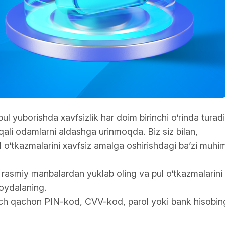
ul yuborishda xavfsizlik har doim birinchi o‘rinda turadi
rqali odamlarni aldashga urinmoqda. Biz siz bilan,
l o‘tkazmalarini xavfsiz amalga oshirishdagi ba’zi muhi
at rasmiy manbalardan yuklab oling va pul o‘tkazmalarini
foydalaning.
ech qachon PIN-kod, CVV-kod, parol yoki bank hisobin