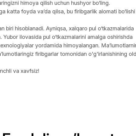
ringizni himoya qilish uchun hushyor bo‘ling.
 katta foyda va’da qilsa, bu firibgarlik alomati bo‘lishi
n biri hisoblanadi. Ayniqsa, xalqaro pul o‘tkazmalarida
. Yubor ilovasida pul o‘tkazmalarini amalga oshirishda
texnologiyalar yordamida himoyalangan. Ma’lumotlarni
’lumotlaringiz firibgarlar tomonidan o'g'irlanishining old
nchli va xavfsiz!