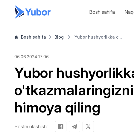
Bosh sahifa
Naqd
Bosh sahifa
Blog
Yubor hushyorlikka c...
06.06.2024 17:06
Yubor hushyorlikka
o'tkazmalaringizni
himoya qiling
Postni ulashish: