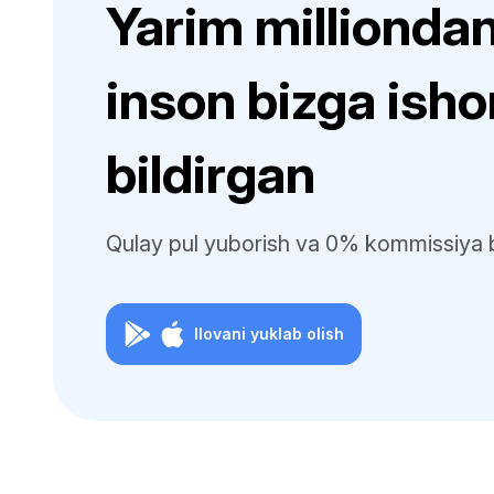
Yarim milliondan
inson bizga ish
bildirgan
Qulay pul yuborish va 0% kommissiya b
Ilovani yuklab olish