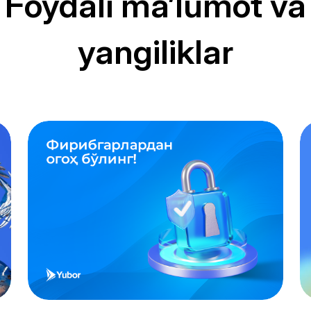
Foydali ma’lumot va
yangiliklar