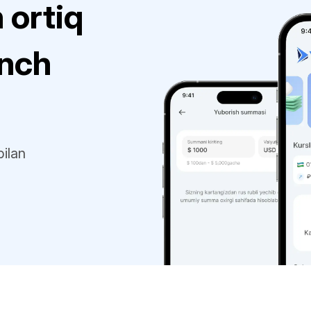
 ortiq
onch
ilan