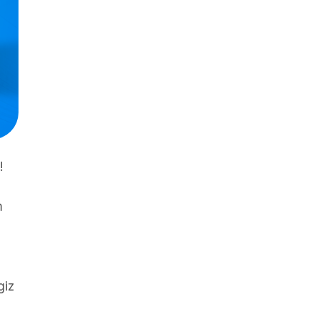
!
m
giz