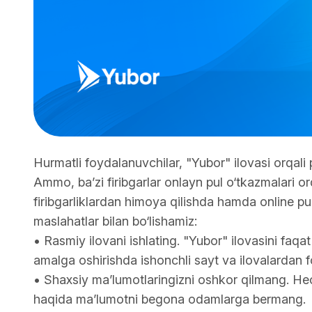
Hurmatli foydalanuvchilar, "Yubor" ilovasi orqali p
Ammo, ba’zi firibgarlar onlayn pul o‘tkazmalari o
firibgarliklardan himoya qilishda hamda online pu
maslahatlar bilan bo‘lishamiz:
• Rasmiy ilovani ishlating. "Yubor" ilovasini faq
amalga oshirishda ishonchli sayt va ilovalardan 
• Shaxsiy ma’lumotlaringizni oshkor qilmang. H
haqida ma’lumotni begona odamlarga bermang.