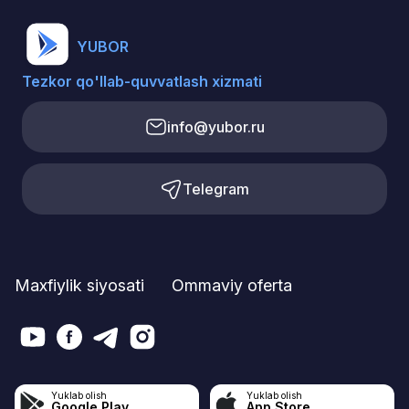
YUBOR
Tezkor qo'llab-quvvatlash xizmati
info@yubor.ru
Telegram
Maxfiylik siyosati
Ommaviy oferta
Yuklab olish
Yuklab olish
Google Play
App Store