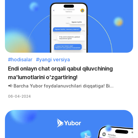
#hodisalar
#yangi versiya
Endi onlayn chat orqali qabul qiluvchining
ma'lumotlarini o'zgartiring!
📢 Barcha Yubor foydalanuvchilari diqqatiga! Bi...
06-04-2024