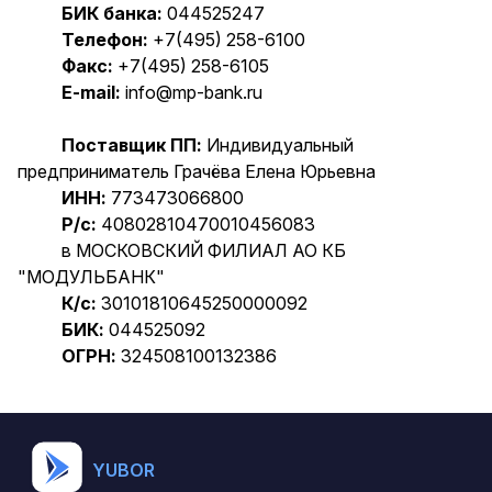
БИК банка:
044525247
Телефон:
+7(495) 258-6100
Факс:
+7(495) 258-6105
E-mail:
info@mp-bank.ru
Поставщик ПП:
Индивидуальный
предприниматель Грачёва Елена Юрьевна
ИНН:
773473066800
Р/c:
40802810470010456083
в МОСКОВСКИЙ ФИЛИАЛ АО КБ
"МОДУЛЬБАНК"
К/c:
30101810645250000092
БИК:
044525092
ОГРН:
324508100132386
YUBOR