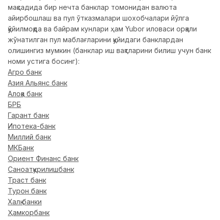
мақсадида бир нечта банклар томонидан валюта
айирбошлаш ва пул ўтказмалари шохобчалари йўлга
қўйилмоқда ва байрам кунлари ҳам Yubor иловаси орқали
жўнатилган пул маблағларини қуйидаги банклардан
олишингиз мумкин (банклар иш вақтларини билиш учун банк
номи устига босинг):
Агро банк
Азия Альянс банк
Алоқа банк
БРБ
Гарант банк
Ипотека-банк
Миллий банк
МКБанк
Ориент Финанс банк
Саноатқурилишбанк
Траст банк
Турон банк
Халқ банки
Ҳамкорбанк