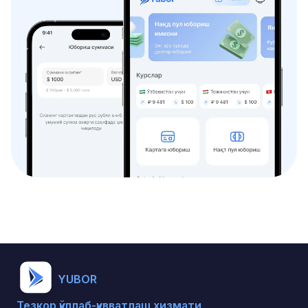
YUBOR
Тезкор қўллаб-қувватлаш хизмати