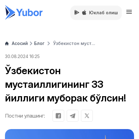
Юклаб олиш
Асосий
Блог
Ўзбекистон муст...
30.08.2024 16:25
Ўзбекистон
мустақиллигининг 33
йиллиги муборак бўлсин!
Постни улашинг: