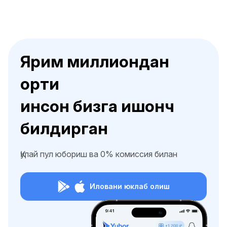
Ярим миллиондан
ортиқ
инсон бизга ишонч
билдирган
Қулай пул юбориш ва 0% комиссия билан
Иловани юклаб олиш