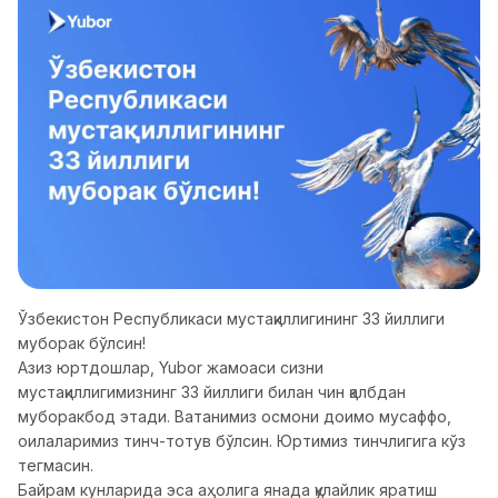
Ўзбекистон Республикаси мустақиллигининг 33 йиллиги
муборак бўлсин!
Азиз юртдошлар, Yubor жамоаси сизни
мустақиллигимизнинг 33 йиллиги билан чин қалбдан
муборакбод этади. Ватанимиз осмони доимо мусаффо,
оилаларимиз тинч-тотув бўлсин. Юртимиз тинчлигига кўз
тегмасин.
Байрам кунларида эса аҳолига янада қулайлик яратиш