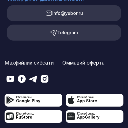
info@yubor.ru
Telegram
Махфийлик сиёсати
Оммавий оферта
Юклаб олиш
Юклаб олиш
Google Play
App Store
Юклаб олиш
Юклаб олиш
RuStore
AppGallery