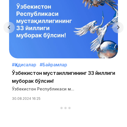
#Ҳодисалар
#Байрамлар
Ўзбекистон мустақиллигининг 33 йиллиги
муборак бўлсин!
Ўзбекистон Республикаси м...
30.08.2024 16:25