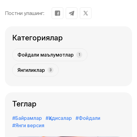
Постни улашинг:
Категориялар
Фойдали маълумотлар
1
Янгиликлар
3
Теглар
#Байрамлар
#Ҳодисалар
#Фойдали
#Янги версия