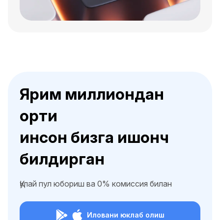
Ярим миллиондан
ортиқ
инсон бизга ишонч
билдирган
Қулай пул юбориш ва 0% комиссия билан
Иловани юклаб олиш