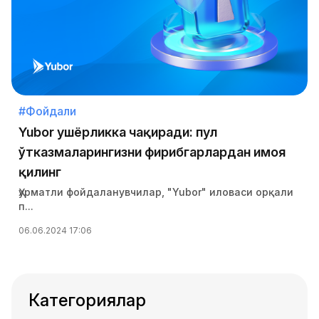
#Фойдали
Yubor ҳушёрликка чақиради: пул
ўтказмаларингизни фирибгарлардан ҳимоя
қилинг
Ҳурматли фойдаланувчилар, "Yubor" иловаси орқали
п...
06.06.2024 17:06
Категориялар