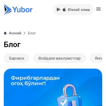
Юклаб олиш
Асосий
Блог
Блог
Барчаси
Фойдали маълумотлар
Янгил