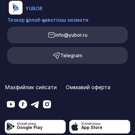
YUBOR
Тезкор қўллаб-қувватлаш хизмати
info@yubor.ru
Telegram
Махфийлик сиёсати
Оммавий оферта
Юклаб олиш
Юклаб олиш
Google Play
App Store