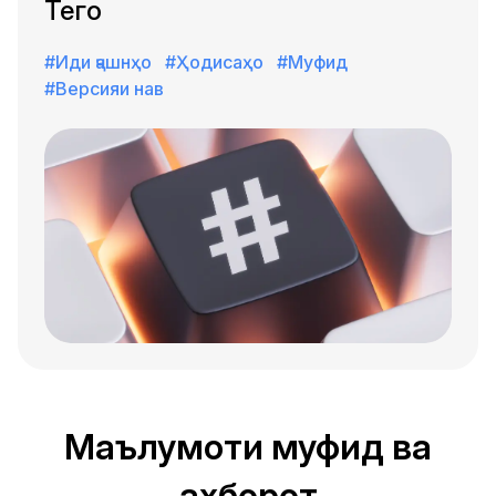
Тегҳо
#Иди ҷашнҳо
#Ҳодисаҳо
#Муфид
#Версияи нав
Маълумоти муфид ва
ахборот