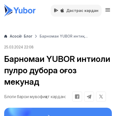
Дастрас кардан
Асосӣ
Блог
Барномаи YUBOR интиқ...
25.03.2024 22:08
Барномаи YUBOR интиқоли
пулро дубора оғоз
мекунад
Блоги барои мувофиқат кардан: