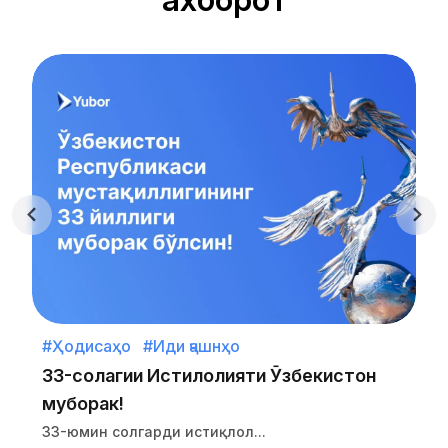
#Ҳодисаҳо
#Иди ҷашнҳо
33-солагии Истиқлолияти Ӯзбекистон
муборак!
33-юмин солгарди истиқлол...