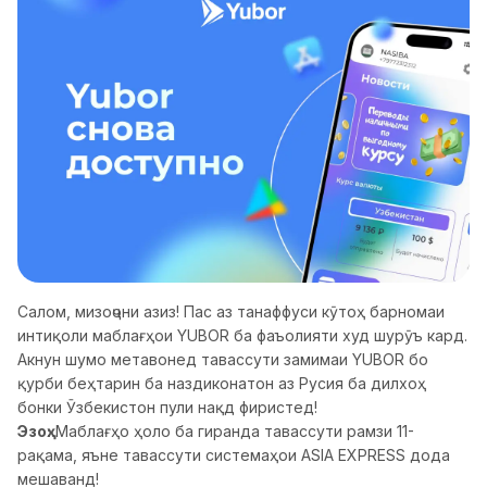
Салом, мизоҷони азиз! Пас аз танаффуси кӯтоҳ барномаи
интиқоли маблағҳои YUBOR ба фаъолияти худ шурӯъ кард.
Акнун шумо метавонед тавассути замимаи YUBOR бо
қурби беҳтарин ба наздиконатон аз Русия ба дилхоҳ
бонки Ӯзбекистон пули нақд фиристед!
Эзоҳ:
Маблағҳо ҳоло ба гиранда тавассути рамзи 11-
рақама, яъне тавассути системаҳои ASIA EXPRESS дода
мешаванд!