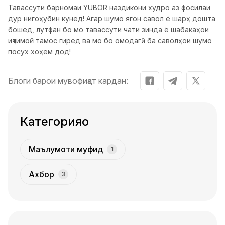
Тавассути барномаи YUBOR наздикони худро аз фосилаи
дур нигоҳубин кунед! Агар шумо ягон савол ё шарҳ дошта
бошед, лутфан бо мо тавассути чати зинда ё шабакаҳои
иҷтимоӣ тамос гиред ва мо бо омодагӣ ба саволҳои шумо
посух хоҳем дод!
Блоги барои мувофиқат кардан:
Категорияҳо
Маълумоти муфид
1
Ахбор
3