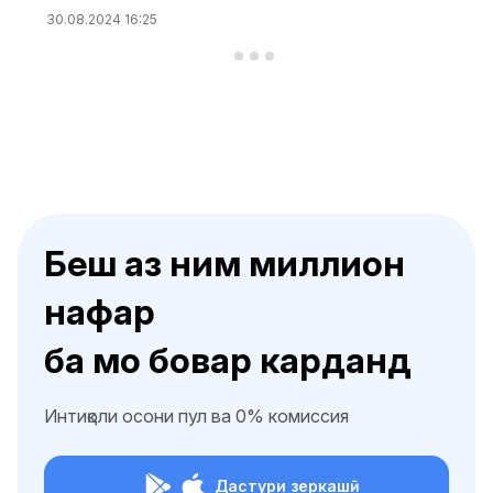
30.08.2024 16:25
Беш аз ним миллион
нафар
ба мо бовар карданд
Интиқоли осони пул ва 0% комиссия
Дастури зеркашӣ