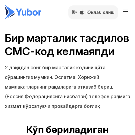
Юклаб олиш
Бир марталик тасдиқлов
СМС-код келмаяпди
2 дақиқадан сонг бир марталик кодини қайта
сўрашингиз мумкин. Эслатма! Хорижий
мамлакатларнинг рақамларига этказиб бериш
(Россия Федерациясига нисбатан) телефон рақамига
хизмат кўрсатувчи провайдерга боғлиқ
Кўп бериладиган